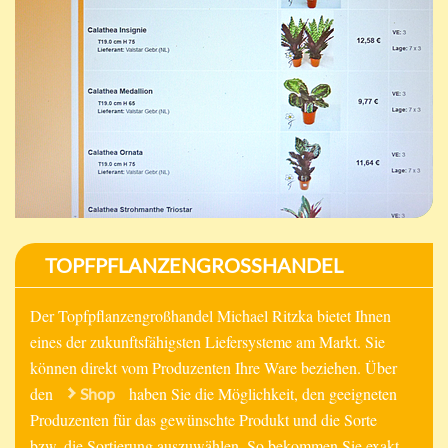
TOPFPFLANZENGROSSHANDEL
Der Topfpflanzengroßhandel Michael Ritzka bietet Ihnen
eines der zukunftsfähigsten Liefersysteme am Markt. Sie
können direkt vom Produzenten Ihre Ware beziehen. Über
den
haben Sie die Möglichkeit, den geeigneten
Shop
Produzenten für das gewünschte Produkt und die Sorte
bzw. die Sortierung auszuwählen. So bekommen Sie exakt